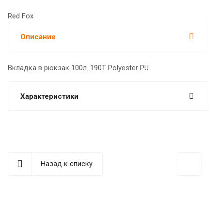
Red Fox
Описание
Вкладка в рюкзак 100л. 190T Polyester PU
Характеристики
Назад к списку
best replica rolex
Audemars Piguet replica
replique Rolex
Rolex-Imitationsuhren
replica watches