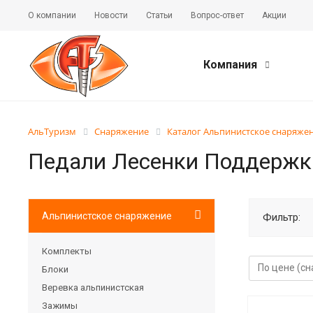
О компании
Новости
Статьи
Вопрос-ответ
Акции
Компания
АльТуризм
Снаряжение
Каталог Альпинистское снаряже
Педали Лесенки Поддержк
Альпинистское снаряжение
Фильтр:
Комплекты
Блоки
Веревка альпинистская
Зажимы