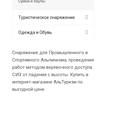
Сумки и баулы
Туристическое снаряжение
Одежда и Обувь
Снаряжение для Промышленного и
Спортивного Альпинизма, проведения
работ методом верёвочного доступа.
СИЗ от падения с высоты. Купить в
интернет-магазине АльТуризм по
выгодной цене.
Role
best replica rolex
Audemars Piguet replica
replique Rolex