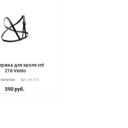
ржка для кроля vnt
216 Vento
 наличии
Арт.
vnt 216
590
руб.