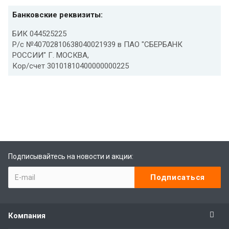
Банковские реквизиты:
БИК 044525225
Р/с №40702810638040021939 в ПАО "СБЕРБАНК
РОССИИ" Г. МОСКВА,
Кор/счет 30101810400000000225
best replica rolex
Audemars Piguet replica
replique Rolex
Rolex-Imitationsuhren
replica watches
Подписывайтесь на новости и акции:
Компания