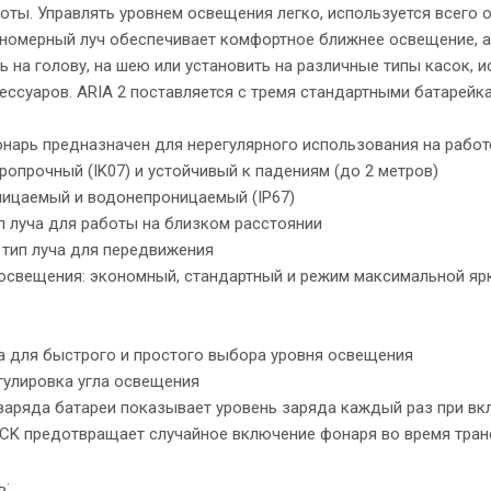
оты. Управлять уровнем освещения легко, используется всего 
номерный луч обеспечивает комфортное ближнее освещение, а
 на голову, на шею или установить на различные типы касок, 
ессуаров. ARIA 2 поставляется с тремя стандартными батарейк
нарь предназначен для нерегулярного использования на работ
ропрочный (IK07) и устойчивый к падениям (до 2 метров)
ницаемый и водонепроницаемый (IP67)
п луча для работы на близком расстоянии
 тип луча для передвижения
я освещения: экономный, стандартный и режим максимальной яр
ка для быстрого и простого выбора уровня освещения
гулировка угла освещения
 заряда батареи показывает уровень заряда каждый раз при в
OCK предотвращает случайное включение фонаря во время тран
ь: