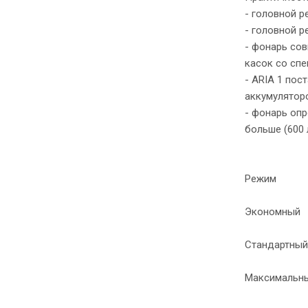
- головной р
- головной р
- фонарь сов
касок со сп
- ARIA 1 по
аккумуляторо
- фонарь опр
больше (600
Режим
Экономный
Стандартный
Максимальн