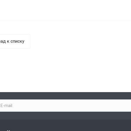
ад к списку
x-Imitationsuhren
replica watches