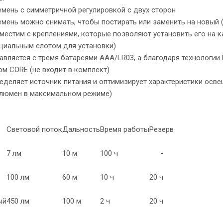
емень с симметричной регулировкой с двух сторон
емень можно снимать, чтобы постирать или заменить на новый 
местим с креплениями, которые позволяют установить его на 
ециальным слотом для установки)
ставляется с тремя батареями AAA/LR03, а благодаря технолог
м CORE (не входит в комплект)
еделяет источник питания и оптимизирует характеристики осв
 люмен в максимальном режиме)
Световой поток
Дальность
Время работы
Резерв
7 лм
10 м
100 ч
-
100 лм
60 м
10 ч
20 ч
ый
450 лм
100 м
2 ч
20 ч