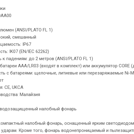
ики
0AA00
 люмен (ANSI/PLATO FL 1)
рокий, смешанный
цаемость: IP67
ть: IK07 (EN/IEC 62262)
 к падениям: до 2 метров (ANSI/PLATO FL 1)
 батареи AAA/LR03 (входят в комплект) или аккумулятор CORE (
ть с батареями: щелочные, литиевые или перезаряжаемые Ni-M
ет
я: CE, UKCA
зводства: Малайзия
 водозащищенный налобный фонарь
 компактный налобный фонарь, оснащенный ярким светодиодом,
и ударам. Кроме того, фонарь водонепроницаемый и пылезащитн