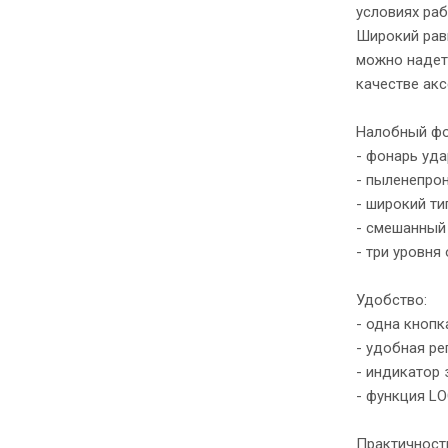
условиях раб
Широкий рав
можно надеть
качестве акс
Налобный фо
- фонарь уда
- пыленепро
- широкий ти
- смешанный
- три уровн
Удобство:
- одна кноп
- удобная ре
- индикатор
- функция L
Практичност