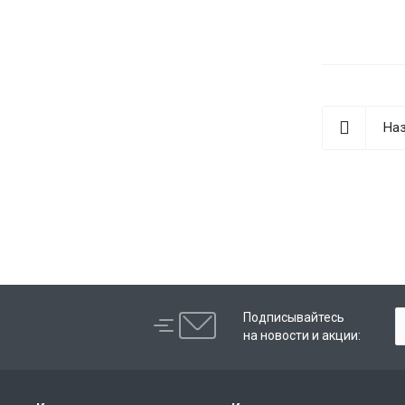
Наз
Role
best replica rolex
Audemars Piguet replica
replique Rolex
Подписывайтесь
на новости и акции: