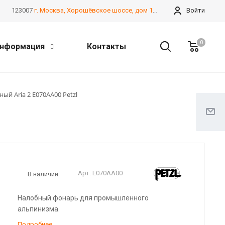
123007
г. Москва, Хорошёвское шоссе, дом 13А, корпус 2
Войти
0
нформация
Контакты
ый Aria 2 E070AA00 Petzl
Арт.
E070AA00
В наличии
Налобный фонарь для промышленного
альпинизма.
Подробнее