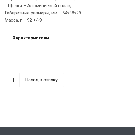
- Щёчки – Алюминиевый сплав;
Габаритные размеры, мм – 54x38x29
Масса, г – 92 +/-9
Характеристики
Назад к списку
best replica rolex
Audemars Piguet replica
replique Rolex
Rolex-Imitationsuhren
replica watches