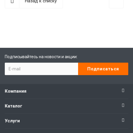
Назад к списку
best replica rolex
Audemars Piguet replica
replique Rolex
Rolex-Imitationsuhren
replica watches
Подписывайтесь на новости и акции:
Компания
Каталог
Услуги