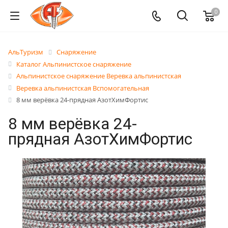
0
АльТуризм
Снаряжение
Каталог Альпинистское снаряжение
Альпинистское снаряжение Веревка альпинистская
Веревка альпинистская Вспомогательная
8 мм верёвка 24-прядная АзотХимФортис
8 мм верёвка 24-
прядная АзотХимФортис