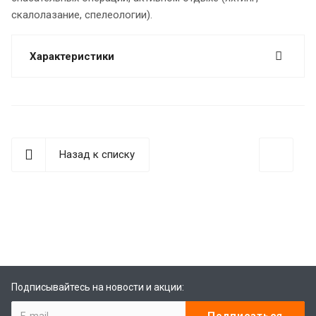
скалолазание, спелеологии).
Характеристики
Назад к списку
best replica rolex
Audemars Piguet replica
replique Rolex
Rolex-Imitationsuhren
replica watches
Подписывайтесь на новости и акции: