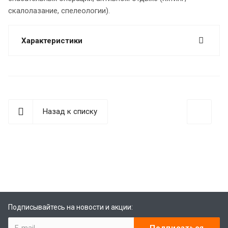
скалолазание, спелеологии).
Характеристики
Назад к списку
best replica rolex
Audemars Piguet replica
replique Rolex
Rolex-Imitationsuhren
replica watches
Подписывайтесь на новости и акции: