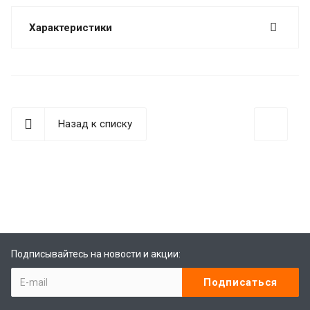
Характеристики
Назад к списку
best replica rolex
Audemars Piguet replica
replique Rolex
Rolex-Imitationsuhren
replica watches
Подписывайтесь на новости и акции: