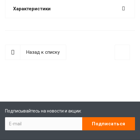
Характеристики
Назад к списку
best replica rolex
Audemars Piguet replica
replique Rolex
Rolex-Imitationsuhren
replica watches
Подписывайтесь на новости и акции: