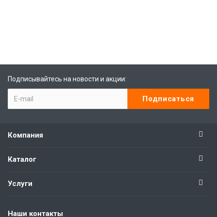
best replica rolex
Audemars Piguet replica
replique Rolex
Rolex-Imitationsuhren
replica watches
Подписывайтесь на новости и акции:
Компания
Каталог
Услуги
Наши контакты