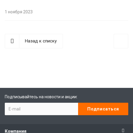
1 ноября 2023
Назад к списку
best replica rolex
Audemars Piguet replica
replique Rolex
Rolex-Imitationsuhren
replica watches
Подписывайтесь на новости и акции:
Компания