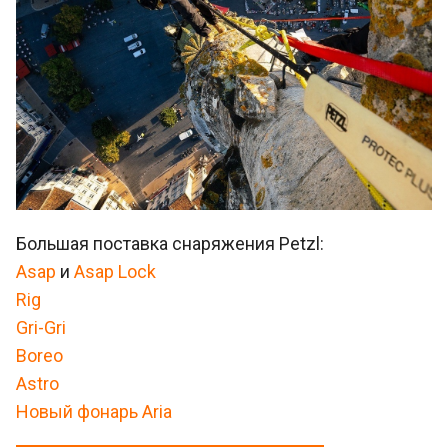
Большая поставка снаряжения Petzl:
Asap
и
Asap Lock
Rig
Gri-Gr
i
Boreo
Astro
Новый фонарь Aria