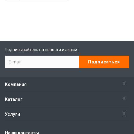
best replica rolex
Audemars Piguet replica
replique Rolex
Rolex-Imitationsuhren
replica watches
Подписывайтесь на новости и акции:
Компания
Каталог
Услуги
Наши контакты