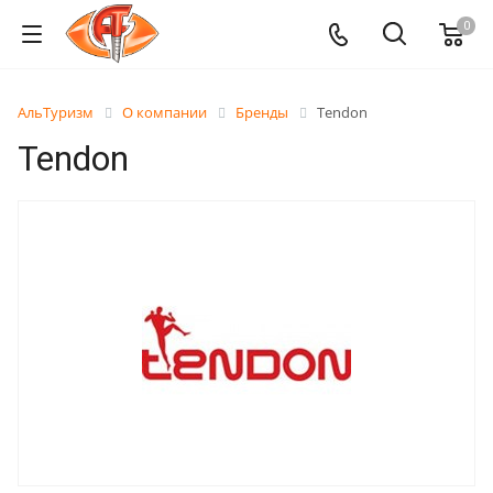
0
АльТуризм
О компании
Бренды
Tendon
Tendon