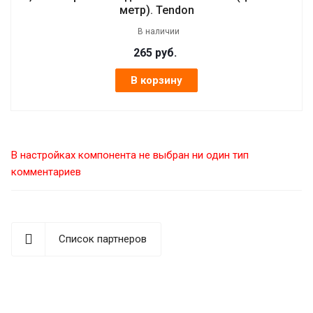
метр). Tendon
В наличии
265
руб.
В корзину
В настройках компонента не выбран ни один тип
комментариев
Список партнеров
best replica rolex
Audemars Piguet replica
replique Rolex
Rolex-Imitationsuhren
replica watches