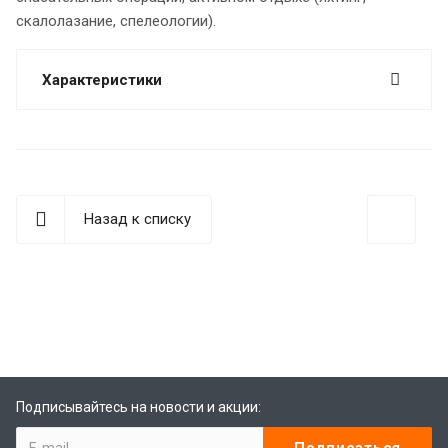
скалолазание, спелеологии).
Характеристики
Назад к списку
best replica rolex
Audemars Piguet replica
replique Rolex
Rolex-Imitationsuhren
replica watches
Подписывайтесь на новости и акции: