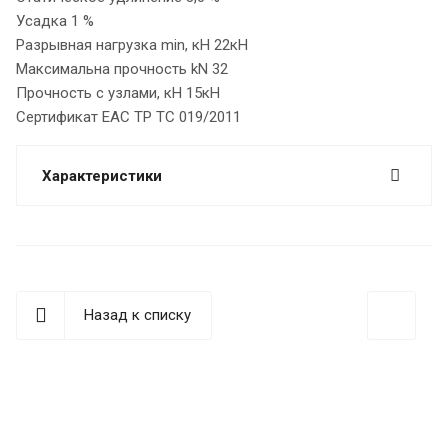
Усадка 1 %
Разрывная нагрузка min, кН 22кН
Максимальна прочность kN 32
Прочность с узлами, кН 15кН
Сертификат ЕАС ТР ТС 019/2011
Характеристики
Назад к списку
best replica rolex
Audemars Piguet replica
replique Rolex
Rolex-Imitationsuhren
replica watches