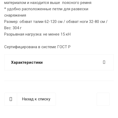
материалом и находится выше поясного ремня
* удобно расположенные петли для развески
снаряжения
Размер: обхват талии 62-120 см / обхват ноги 32-80 см /
Вес: 304 г
Разрывная нагрузка: не менее 15 кН
Сертифицирована в системе ГОСТ Р
Характеристики
Назад к списку
best replica rolex
Audemars Piguet replica
replique Rolex