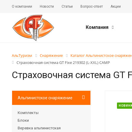
О компании
Новости
Статьи
Вопрос-ответ
Акции
Компания
АльТуризм
Снаряжение
Каталог Альпинистское снаряже
Страховочная система GT Fixe 219302 (L-XXL) CAMP
Страховочная система GT F
Альпинистское снаряжение
НОВИН
Комплекты
Блоки
Веревка альпинистская