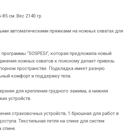
-85 см. Вес 2140 гр.
мными автоматическими пряжками на ножных охватах для
й программы "SOSPESI", которая предложила новый
инения ножных охватов к поясному делает привязь
 опорном пространстве. Подкладка имеет разную
льный комфорт и поддержку тела.
ерхняя для крепления грудного зажима, а нижняя
ких устройств.
пления страховочных устройств, 1 брюшная для работ в
ступа. Текстильная петля на спине для систем
 спине.