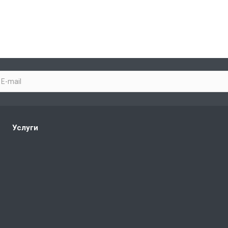
x-Imitationsuhren
replica watches
Услуги