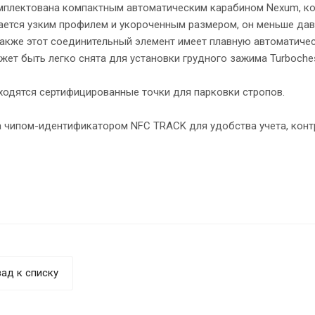
мплектована компактным автоматическим карабином Nexum, ко
ается узким профилем и укороченным размером, он меньше да
Также этот соединительный элемент имеет плавную автоматиче
ет быть легко снята для установки грудного зажима Turboches
ходятся сертифицированные точки для парковки стропов.
 чипом-идентификатором NFC TRACK для удобства учета, конт
ад к списку