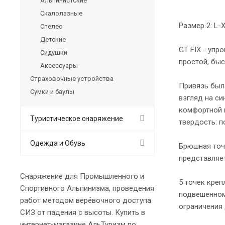
Альпинистские
Скалолазные
Размер 2: L-X
Спелео
Детские
GT FIX - уп
Сидушки
простой, быс
Аксессуары
Страховочные устройства
Привязь был
Сумки и баулы
взгляд на с
комфортной к
Туристическое снаряжение
твердость: п
Одежда и Обувь
Брюшная точк
представляет
Снаряжение для Промышленного и
5 точек креп
Спортивного Альпинизма, проведения
подвешенном 
работ методом верёвочного доступа.
ограничения 
СИЗ от падения с высоты. Купить в
интернет-магазине АльТуризм по