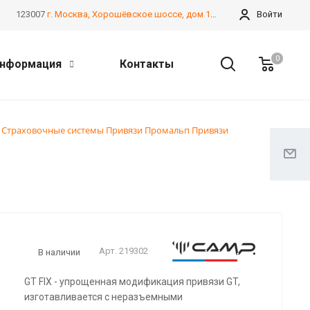
123007
г. Москва, Хорошёвское шоссе, дом 13А, корпус 2
Войти
0
нформация
Контакты
Страховочные системы Привязи Промальп Привязи
Арт.
219302
В наличии
GT FIX - упрощенная модификация привязи GT,
изготавливается с неразъемными