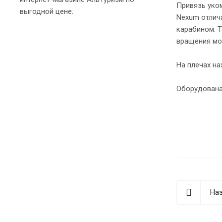
Привязь уко
выгодной цене.
Nexum отлич
карабином. 
вращения мож
На плечах на
Оборудована
Наз