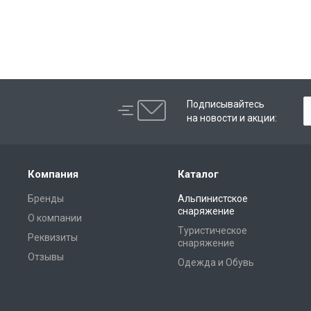
Role
best replica rolex
Audemars Piguet replica
replique Rolex
Подписывайтесь
на новости и акции:
Компания
Каталог
Бренды
Альпинистское
снаряжение
О компании
Туристическое
Реквизиты
снаряжение
Отзывы
Одежда и Обувь