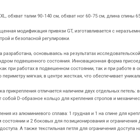
XL, обхват талии 90-140 см, обхват ног 60-75 см, длина спины 65
рощенная модификация привязи GT, изготавливается с неразъе
трой и безопасной регулировки.
а разработана, основываясь на результатах исследовательско
индром подвешенного состояния. Инновационная форма присоед
ак при работах в подвешенном состоянии, так и при работе в
о периметру мягкая, в центре жесткая, что обеспечивает уника
а прикрепления отличается наличием двух отдельных петель: в
 собой D-образное кольцо для крепления стропов и механичес
ления из алюминиевого сплава: 1 грудная и 1 на спине для кре
состоянии и 2 боковых для позиционирования и ограничения до
доступа. А также текстильная петля для ограничения доступа на